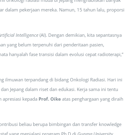
 ahli onkologi radiasi muda di Jepang menghabiskan banyak
esar dalam pekerjaan mereka. Namun, 15 tahun lalu, proporsi
rtificial Intelligence
(AI). Dengan demikian, kita sepantasnya
n yang belum terpenuhi dari penderitaan pasien,
 hanyalah fase transisi dalam evolusi cepat radioterapi,”
g ilmuwan terpandang di bidang Onkologi Radiasi. Hari ini
dan Jepang dalam riset dan edukasi. Kerja sama ini tentu
an apresiasi kepada
Prof. Oike
atas penghargaan yang diraih
Kontribusi beliau berupa bimbingan dan transfer knowledge
 staf yang menjalani program Ph.D di
Gunma University.