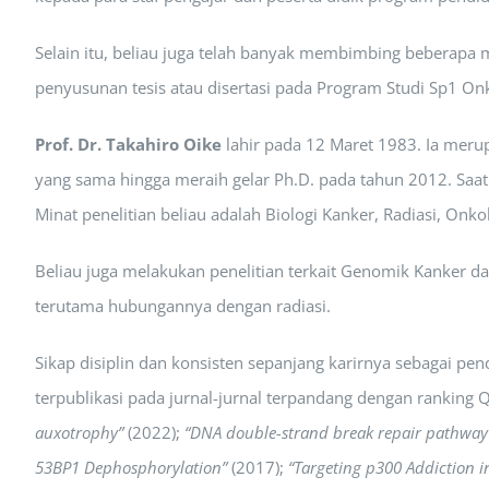
Selain itu, beliau juga telah banyak membimbing beberapa
penyusunan tesis atau disertasi pada Program Studi Sp1 On
Prof. Dr. Takahiro Oike
lahir pada 12 Maret 1983. Ia meru
yang sama hingga meraih gelar Ph.D. pada tahun 2012. Saat 
Minat penelitian beliau adalah Biologi Kanker, Radiasi, Onko
Beliau juga melakukan penelitian terkait Genomik Kanker da
terutama hubungannya dengan radiasi.
Sikap disiplin dan konsisten sepanjang karirnya sebagai pen
terpublikasi pada jurnal-jurnal terpandang dengan ranking Q
auxotrophy”
(2022);
“DNA double-strand break repair pathway r
53BP1 Dephosphorylation”
(2017);
“Targeting p300 Addiction i