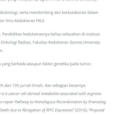
adiobiologi, serta membimbing dan berkolaborasi dalam
tor Ilmu Kedokteran FKUI.
 Pendidikan kedokterannya beliau selesaikan di institusi
Onkologi Radiasi, Fakultas Kedokteran
Gunma University.
n.
en yang berbeda ataupun faktor genetika pada tumor,
ih dari 100 jurnal ilmiah, dan sebagian besarnya
 is a cancer cell-derived metabolite associated with arginine
the repair Pathway to Homologous Recombination by Promoting
l Death due to Abrogation of MYC Expression”
(2016);
“Proposal