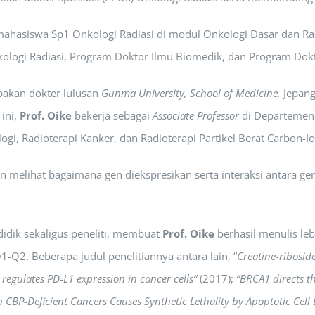
 mahasiswa Sp1 Onkologi Radiasi di modul Onkologi Dasar dan R
kologi Radiasi, Program Doktor Ilmu Biomedik, dan Program Dok
pakan dokter lulusan
Gunma University, School of Medicine,
Jepang.
ini,
Prof. Oike
bekerja sebagai
Associate Professor
di Departemen 
logi, Radioterapi Kanker, dan Radioterapi Partikel Berat Carbon-Io
n melihat bagaimana gen diekspresikan serta interaksi antara g
didik sekaligus peneliti, membuat
Prof. Oike
berhasil menulis leb
1-Q2. Beberapa judul penelitiannya antara lain, “
Creatine-riboside
egulates PD-L1 expression in cancer cells”
(2017);
“BRCA1 directs 
n CBP-Deficient Cancers Causes Synthetic Lethality by Apoptotic Cel