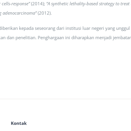
 cells-response”
(2014);
“A synthetic lethality-based strategy to trea
ng adenocarcinoma”
(2012).
iberikan kepada seseorang dari institusi luar negeri yang ungg
an dan penelitian. Penghargaan ini diharapkan menjadi jembatan
Kontak