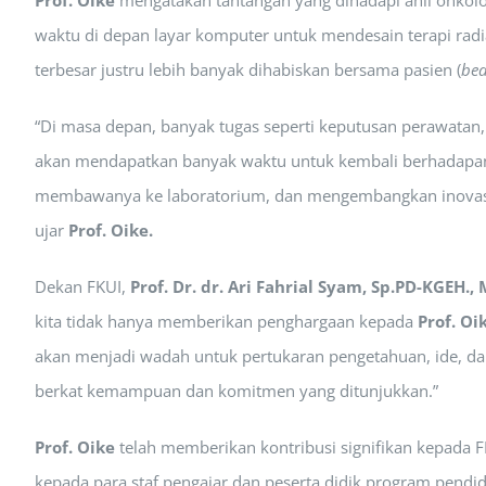
Prof. Oike
mengatakan tantangan yang dihadapi ahli onkologi
waktu di depan layar komputer untuk mendesain terapi radia
terbesar justru lebih banyak dihabiskan bersama pasien (
bed
“Di masa depan, banyak tugas seperti keputusan perawatan, 
akan mendapatkan banyak waktu untuk kembali berhadapan 
membawanya ke laboratorium, dan mengembangkan inovasi-ino
ujar
Prof. Oike.
Dekan FKUI,
Prof. Dr. dr. Ari Fahrial Syam, Sp.PD-KGEH.
kita tidak hanya memberikan penghargaan kepada
Prof. Oi
akan menjadi wadah untuk pertukaran pengetahuan, ide, dan i
berkat kemampuan dan komitmen yang ditunjukkan.”
Prof. Oike
telah memberikan kontribusi signifikan kepada F
kepada para staf pengajar dan peserta didik program pendi