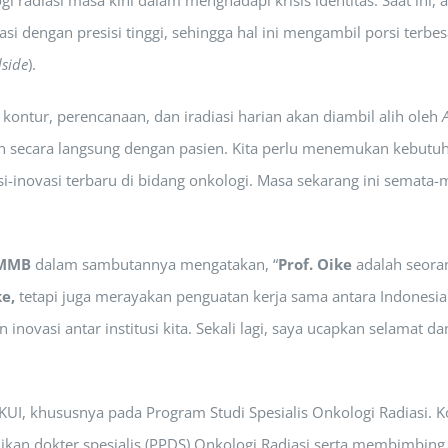
 radiasi masa kini dalam menghadapi krisis identitas. Saat ini,
si dengan presisi tinggi, sehingga hal ini mengambil porsi terb
side
).
kontur, perencanaan, dan iradiasi harian akan diambil alih oleh
A
secara langsung dengan pasien. Kita perlu menemukan kebutuha
vasi terbaru di bidang onkologi. Masa sekarang ini semata-mata
, MMB
dalam sambutannya mengatakan, “
Prof. Oike
adalah seoran
ke,
tetapi juga merayakan penguatan kerja sama antara Indonesia 
novasi antar institusi kita. Sekali lagi, saya ucapkan selamat d
KUI, khususnya pada Program Studi Spesialis Onkologi Radiasi. 
dikan dokter spesialis (PPDS) Onkologi Radiasi serta membimbing