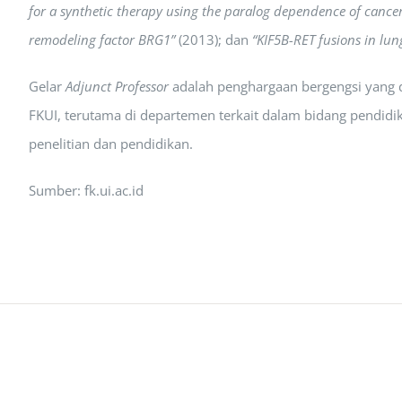
for a synthetic therapy using the paralog dependence of cancer
remodeling factor BRG1”
(2013); dan
“KIF5B-RET fusions in lu
Gelar
Adjunct Professor
adalah penghargaan bergengsi yang d
FKUI, terutama di departemen terkait dalam bidang pendidik
penelitian dan pendidikan.
Sumber: fk.ui.ac.id