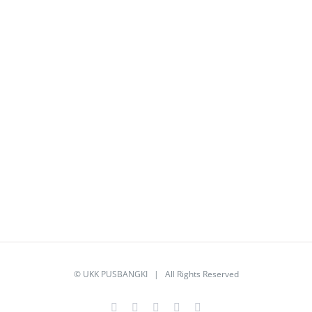
©
UKK PUSBANGKI
| All Rights Reserved
Facebook
Twitter
YouTube
Instagram
Email