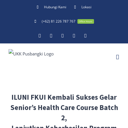
Skip
Hubungi Kami
Lokasi
to
(+62) 81 226 787 767
content
Office Hours
Facebook
Twitter
YouTube
Instagram
Email
ILUNI FKUI Kembali Sukses Gelar
Senior’s Health Care Course Batch
2,