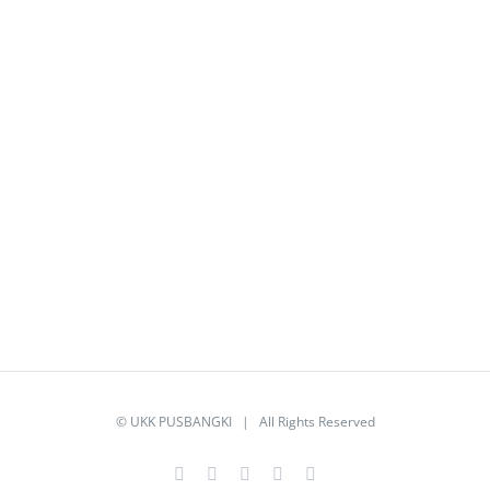
©
UKK PUSBANGKI
| All Rights Reserved
Facebook
Twitter
YouTube
Instagram
Email