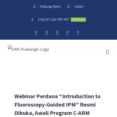
Skip
Hubungi Kami
Lokasi
to
(+62) 81 226 787 767
content
Office Hours
Facebook
Twitter
YouTube
Instagram
Email
Webinar Perdana “Introduction to
Fluoroscopy-Guided IPM” Resmi
Dibuka, Awali Program C-ARM