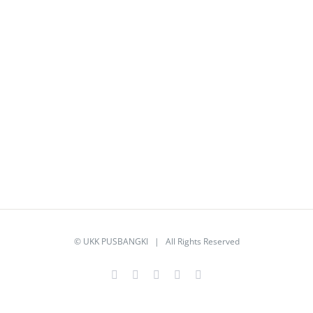
©
UKK PUSBANGKI
| All Rights Reserved
Facebook
Twitter
YouTube
Instagram
Email