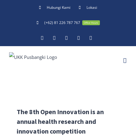
Skip
Hubungi Kami
Lokasi
to
(+62) 81 226 787 767
content
Office Hours
Facebook
Twitter
YouTube
Instagram
Email
The 8th Open Innovation is an
annual health research and
innovation competition